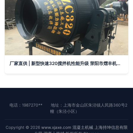
厂家直供 | 新型快速320搅拌机性能升级 荥阳市熠丰机械厂诚意报价+高清细节解读
电话：1987270**
地址：上海市金山区朱泾镇人民路360号2
幢（朱泾小区）
Copyright © 2026
www.xjaxe.com
混凝土机械
上海持坤信息有限