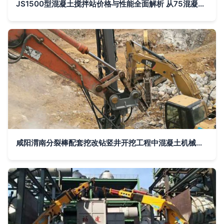
JS1500型混凝土搅拌站价格与性能全面解析 从75混凝土搅拌机到现代化施工设备
咸阳渭南分裂棒配套挖改钻竖井开挖工程中混凝土机械的应用与技术解析